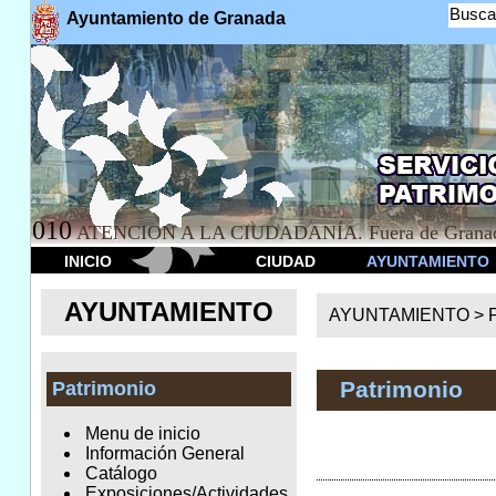
Busca
Ayuntamiento de Granada
010
ATENCION A LA CIUDADANÍA. Fuera de Granad
INICIO
CIUDAD
AYUNTAMIENTO
AYUNTAMIENTO
AYUNTAMIENTO >
Patrimonio
Patrimonio
Menu de inicio
Información General
Catálogo
Exposiciones/Actividades