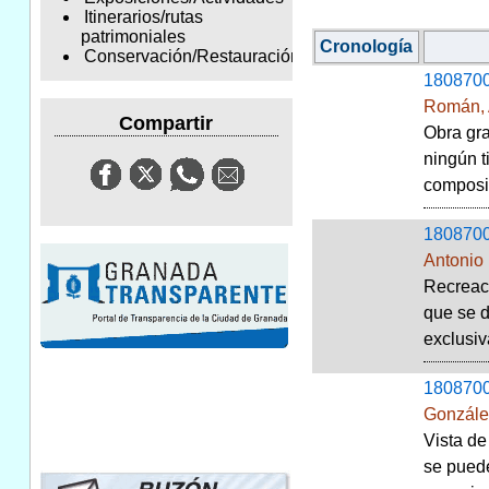
Itinerarios/rutas
patrimoniales
Cronología
Conservación/Restauración
180870
Román, 
Compartir
Obra gra
ningún t
composit
180870
Antonio
Recreaci
que se d
exclusiv
180870
Gonzále
Vista de
se puede