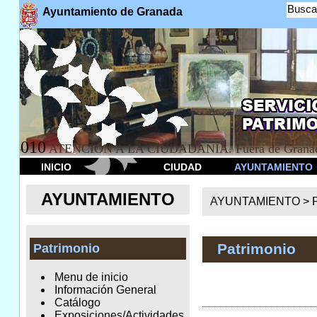
Busca
Ayuntamiento de Granada
010
ATENCION A LA CIUDADANÍA. Fuera de Granad
INICIO
CIUDAD
AYUNTAMIENTO
AYUNTAMIENTO
AYUNTAMIENTO >
Patrimonio
Patrimonio
Menu de inicio
Información General
Catálogo
Exposiciones/Actividades