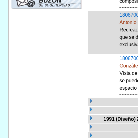
composit
180870
Antonio
Recreaci
que se d
exclusiv
180870
Gonzále
Vista de
se puede
espacio 
1991 (Diseño) 