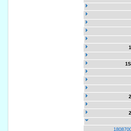
1S
180870