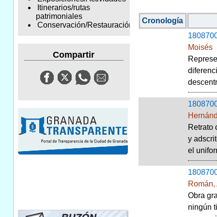
Itinerarios/rutas
patrimoniales
Cronología
Conservación/Restauración
180870
Moisés
Compartir
Represen
diferenc
descent
180870
Hernánd
Retrato 
y adscri
el unifor
180870
Román, 
Obra gra
ningún t