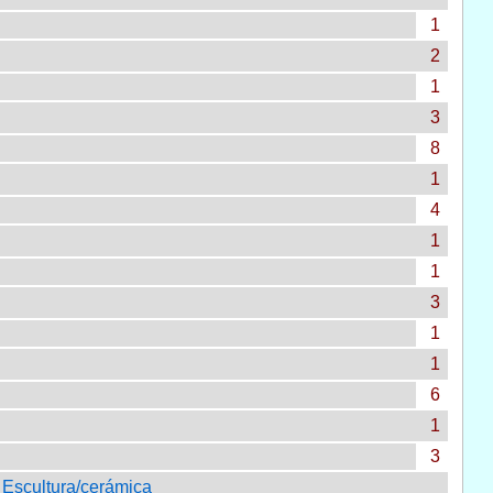
1
2
1
3
8
1
4
1
1
3
1
1
6
1
3
Escultura/cerámica