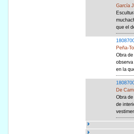
García 
Escultur
muchacha
que el d
180870
Peña-To
Obra de 
observa 
en la qu
180870
De Camp
Obra de 
de inter
vestimen