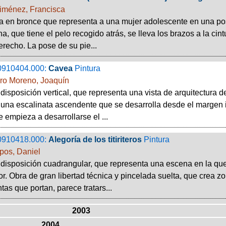
Jiménez, Francisca
a en bronce que representa a una mujer adolescente en una po
, que tiene el pelo recogido atrás, se lleva los brazos a la cin
erecho. La pose de su pie...
0910404.000:
Cavea
Pintura
ro Moreno, Joaquín
disposición vertical, que representa una vista de arquitectura 
una escalinata ascendente que se desarrolla desde el margen 
e empieza a desarrollarse el ...
0910418.000:
Alegoría de los titiriteros
Pintura
os, Daniel
disposición cuadrangular, que representa una escena en la que
ior. Obra de gran libertad técnica y pincelada suelta, que crea 
tas que portan, parece tratars...
2003
2004