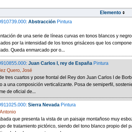
Elemento
0910739.000:
Abstracción
Pintura
tación de una serie de líneas curvas en tonos blancos y negros
iados por la intensidad de los tonos grisáceos que los compone
rado. Queda enmarcado por o...
0910855.000:
Juan Carlos I, rey de España
Pintura
ez Quero, José
de tres cuartos y pose frontal del Rey don Juan Carlos I de Borb
to a una composición verticalizante. Posa de semiperfil, sosten
me de oficial de...
0911025.000:
Sierra Nevada
Pintura
Antonio
bada que presenta la vista de un paisaje montañoso muy esbo
ipo de tratamiento pictórico, siendo del tono blanco propio del