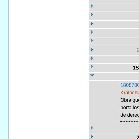
1S
180870
Kratochw
Obra que
porta lo
de derec