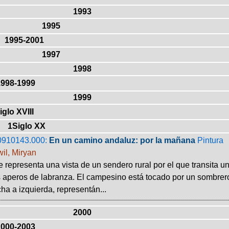
1993
1995
1995-2001
1997
1998
1998-1999
1999
iglo XVIII
1Siglo XX
0910143.000:
En un camino andaluz: por la mañana
Pintura
il, Miryan
 representa una vista de un sendero rural por el que transit
s aperos de labranza. El campesino está tocado por un sombrero
ha a izquierda, representán...
2000
2000-2003