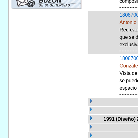
composit
180870
Antonio
Recreaci
que se d
exclusiv
180870
Gonzále
Vista de
se puede
espacio 
1991 (Diseño) 