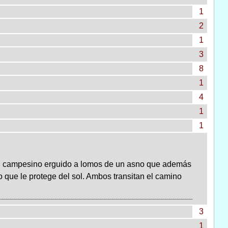
1
2
1
3
8
1
4
1
1
a un campesino erguido a lomos de un asno que además
 que le protege del sol. Ambos transitan el camino
3
1