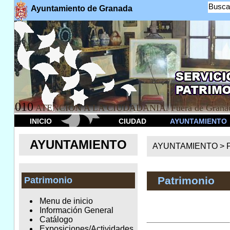
Busca
Ayuntamiento de Granada
010
ATENCION A LA CIUDADANÍA. Fuera de Granad
INICIO
CIUDAD
AYUNTAMIENTO
AYUNTAMIENTO
AYUNTAMIENTO >
Patrimonio
Patrimonio
Menu de inicio
Información General
Catálogo
Exposiciones/Actividades