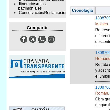
Itinerarios/rutas
patrimoniales
Cronología
Conservación/Restauración
180870
Moisés
Compartir
Represen
diferenc
descent
180870
Hernánd
Retrato 
y adscri
el unifor
180870
Román, 
Obra gra
ningún t