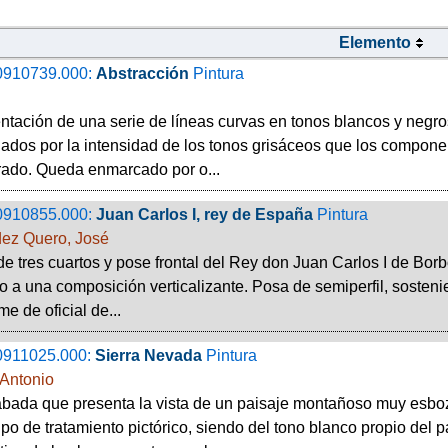
Elemento
0910739.000:
Abstracción
Pintura
tación de una serie de líneas curvas en tonos blancos y negros
iados por la intensidad de los tonos grisáceos que los compone
rado. Queda enmarcado por o...
0910855.000:
Juan Carlos I, rey de España
Pintura
ez Quero, José
de tres cuartos y pose frontal del Rey don Juan Carlos I de Borb
to a una composición verticalizante. Posa de semiperfil, sosten
me de oficial de...
0911025.000:
Sierra Nevada
Pintura
Antonio
bada que presenta la vista de un paisaje montañoso muy esbo
ipo de tratamiento pictórico, siendo del tono blanco propio del