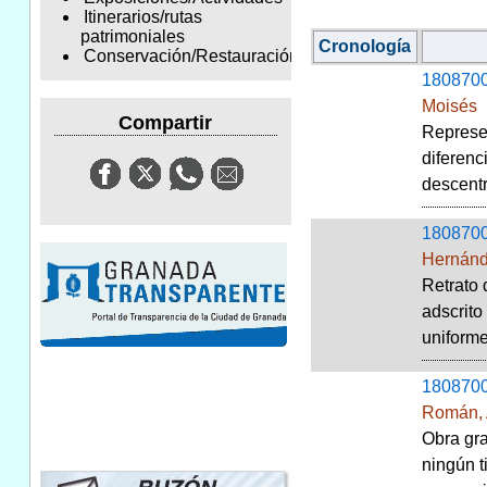
Itinerarios/rutas
patrimoniales
Cronología
Conservación/Restauración
180870
Moisés
Compartir
Represen
diferenc
descent
180870
Hernánd
Retrato 
adscrito
uniforme 
180870
Román, 
Obra gra
ningún t