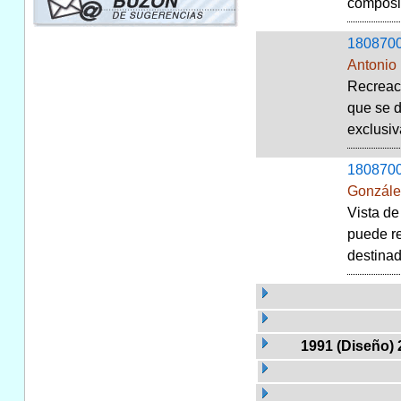
composit
180870
Antonio
Recreaci
que se d
exclusiv
180870
Gonzále
Vista de
puede re
destinado
1991 (Diseño) 