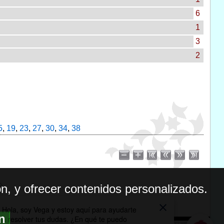
6
1
3
2
5
,
19
,
23
,
27
,
30
,
34
,
38
n, y ofrecer contenidos personalizados.
ón