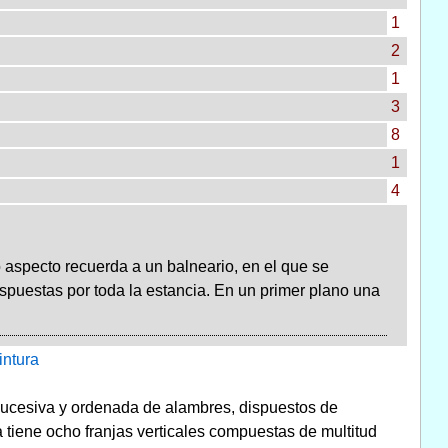
1
2
1
3
8
1
4
yo aspecto recuerda a un balneario, en el que se
ispuestas por toda la estancia. En un primer plano una
intura
sucesiva y ordenada de alambres, dispuestos de
 tiene ocho franjas verticales compuestas de multitud