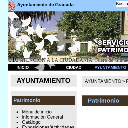
Busca
Ayuntamiento de Granada
010
ATENCION A LA CIUDADANÍA. Fuera de Granad
INICIO
CIUDAD
AYUNTAMIENTO
AYUNTAMIENTO
AYUNTAMIENTO >
Patrimonio
Patrimonio
Menu de inicio
Información General
Catálogo
Exposiciones/Actividades