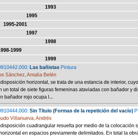
1993
1995
1995-2001
1997
1998
1998-1999
1999
0910442.000:
Las bañistas
Pintura
s Sánchez, Amalia Belén
disposición horizontal, se trata de una estancia de interior, cu
 un total de siete figuras femeninas ataviadas con bañador y d
on bañador rojo ocupa l...
0910444.000:
Sin Título (Formas de la repetición del vacío)
P
udo Villanueva, Andrés
disposición cuadrangular resuelta por medio de la colocación 
orizontal en espacios previamente delimitados. En total la obra