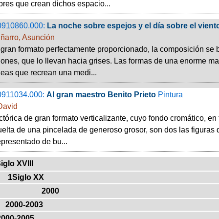
res que crean dichos espacio...
0910860.000:
La noche sobre espejos y el día sobre el vient
ñarro, Asunción
gran formato perfectamente proporcionado, la composición se ba
ones, que lo llevan hacia grises. Las formas de una enorme ma
neas que recrean una medi...
0911034.000:
Al gran maestro Benito Prieto
Pintura
David
ctórica de gran formato verticalizante, cuyo fondo cromático, en 
suelta de una pincelada de generoso grosor, son dos las figuras 
epresentado de bu...
iglo XVIII
1Siglo XX
2000
2000-2003
2000-2005