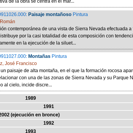
iva de la obra se centra en el mar...
0911026.000:
Paisaje montañoso
Pintura
 Román
ón contemporánea de una vista de Sierra Nevada efectuada a 
istribuye por la casi totalidad de esta composición con tendencia
amente en la ejecución de la siluet...
0911027.000:
Montañas
Pintura
z, José Francisco
 un paisaje de alta montaña, en el que la formación rocosa apa
lacionar con una de las zonas de Sierra Nevada y su Parque Na
 al cielo, incide discre...
1989
1991
2002 (ejecución en bronce)
1992
1993