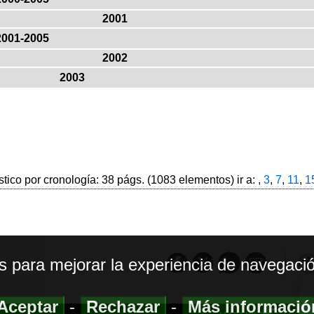
2001
2001-2005
2002
2003
stico por cronología: 38 págs. (1083 elementos) ir a: ,
3
,
7
,
11
,
1
os para mejorar la experiencia de navegació
Aceptar
-
Rechazar
-
Más informaci