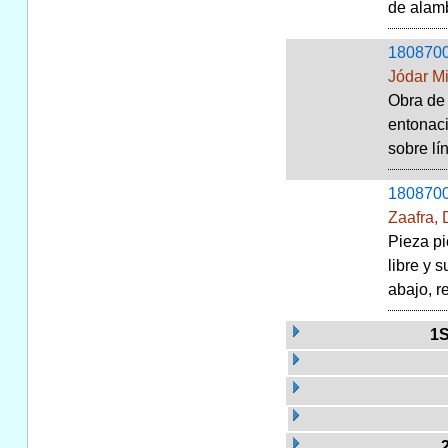
de alamb
180870
Jódar Mi
Obra de 
entonaci
sobre lí
180870
Zaafra, 
Pieza pi
libre y 
abajo, r
1S