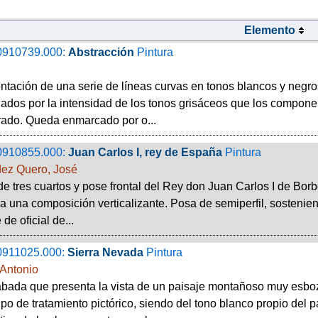
Elemento
0910739.000:
Abstracción
Pintura
tación de una serie de líneas curvas en tonos blancos y negros
iados por la intensidad de los tonos grisáceos que los compone
rado. Queda enmarcado por o...
0910855.000:
Juan Carlos I, rey de España
Pintura
ez Quero, José
de tres cuartos y pose frontal del Rey don Juan Carlos I de Borb
 a una composición verticalizante. Posa de semiperfil, sostenien
de oficial de...
0911025.000:
Sierra Nevada
Pintura
Antonio
bada que presenta la vista de un paisaje montañoso muy esbo
ipo de tratamiento pictórico, siendo del tono blanco propio del