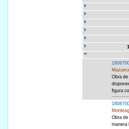
180870
Mazueco
Obra de 
disponen
figura c
180870
Monteag
Obra de 
manera h