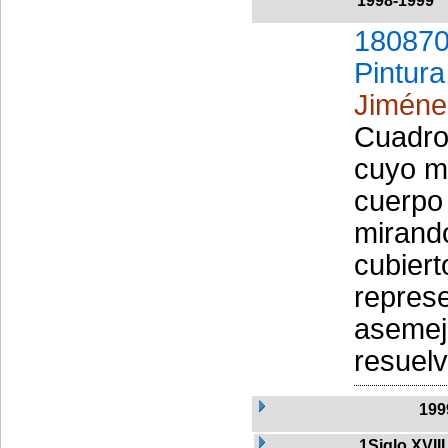
1998-1999
180870
Pintura
Jiméne
Cuadro
cuyo m
cuerpo 
mirand
cubiert
represe
asemej
resuelv
199
1Siglo XVIII