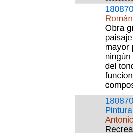
180870
Román,
Obra gr
paisaj
mayor 
ningún 
del ton
funcion
composi
180870
Pintura
Antoni
Recrea