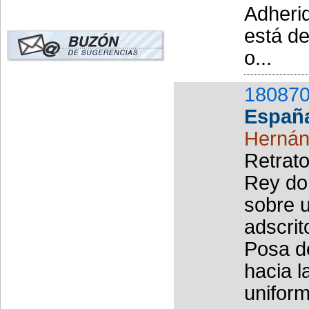
Adheri
está d
o...
180870
Españ
Hernán
Retrato
Rey do
sobre u
adscrit
Posa de
hacia l
uniform