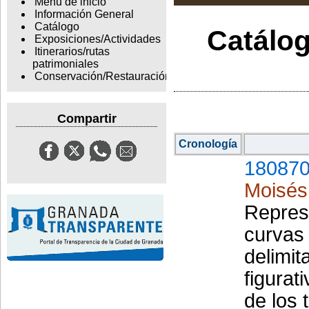
Menu de inicio
Información General
Catálogo
Catálog
Exposiciones/Actividades
Itinerarios/rutas
patrimoniales
Conservación/Restauración
Compartir
Cronología
180870
Moisés
Represe
curvas
delimit
figurat
de los