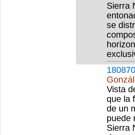
Sierra
entona
se dist
compos
horizon
exclusi
180870
Gonzál
Vista d
que la
de un m
puede r
Sierra 