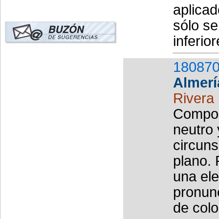
aplicad
sólo se
inferior
180870
Almerí
Rivera
Composi
neutro 
circuns
plano. 
una ele
pronunc
de colo