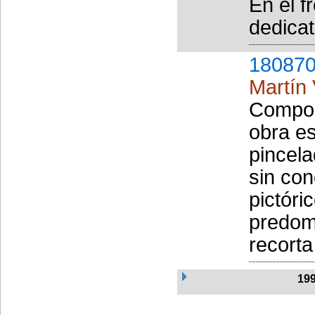
En el f
dedicat
180870
Martín 
Compos
obra es
pincela
sin con
pictóri
predomi
recorta 
19