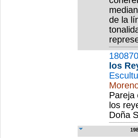
mediant
de la l
tonalid
represe
180870
los Re
Escult
Moreno
Pareja 
los re
Doña S
19