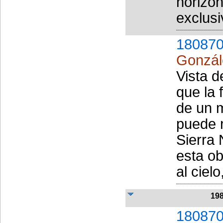
horizon
exclusi
180870
Gonzál
Vista d
que la
de un m
puede r
Sierra 
esta ob
al cielo
19
180870