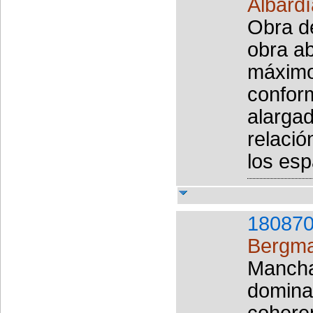
Albardí
Obra de
obra ab
máximo
confor
alarga
relació
los esp
180870
Bergma
Mancha
dominan
cohere