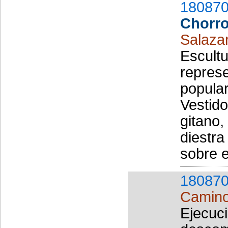
180870
Chorr
Salazar
Escultu
repres
popula
Vestido
gitano,
diestra
sobre e
180870
Camin
Ejecuci