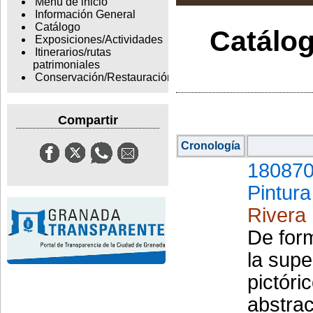
Menu de inicio
Información General
Catálogo
Catálog
Exposiciones/Actividades
Itinerarios/rutas
patrimoniales
Conservación/Restauración
Compartir
Cronología
180870
Pintura
Rivera
De form
la supe
pictóri
abstrac