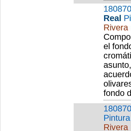
180870
Real
P
Rivera
Composi
el fond
cromáti
asunto,
acuerdo
olivare
fondo d
180870
Pintura
Rivera