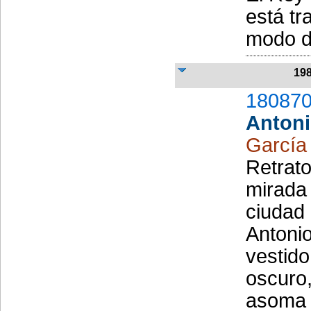
está tr
modo de
19
180870
Antoni
García 
Retrato
mirada 
ciudad 
Antonio
vestido
oscuro,
asoma 