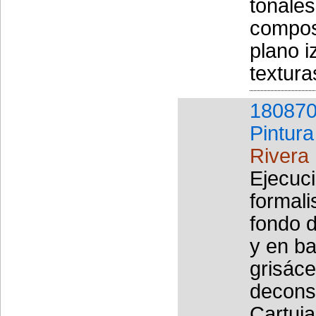
tonales
composi
plano i
textura
180870
Pintura
Rivera
Ejecuci
formali
fondo d
y en ba
grisáce
deconst
Cartuja