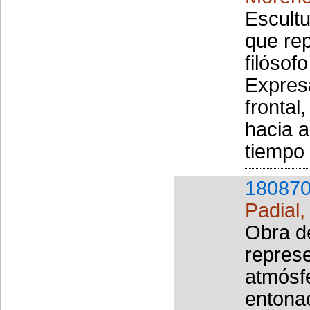
Escultu
que re
filósof
Expres
frontal
hacia a
tiempo 
180870
Padial,
Obra d
repres
atmósf
entona