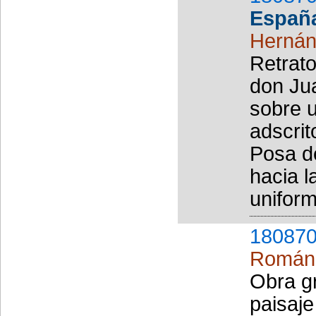
Españ
Hernán
Retrato
don Jua
sobre u
adscrit
Posa de
hacia l
uniform
180870
Román,
Obra gr
paisaj