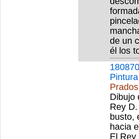
descomp
formad
pincela
mancha 
de un 
él los 
180870
Pintura
Prados
Dibujo 
Rey D.
busto, 
hacia 
El Rey