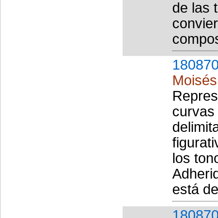
de las 
convier
composi
180870
Moisés
Represe
curvas
delimit
figurat
los to
Adheri
está d
180870