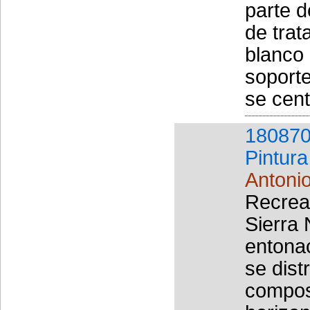
parte d
de trat
blanco 
soporte
se cent
180870
Pintura
Antoni
Recrea
Sierra
entona
se dist
compos