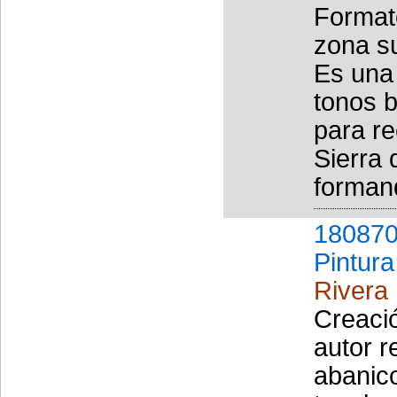
Formato
zona su
Es una 
tonos b
para re
Sierra
formand
180870
Pintura
Rivera
Creació
autor r
abanico