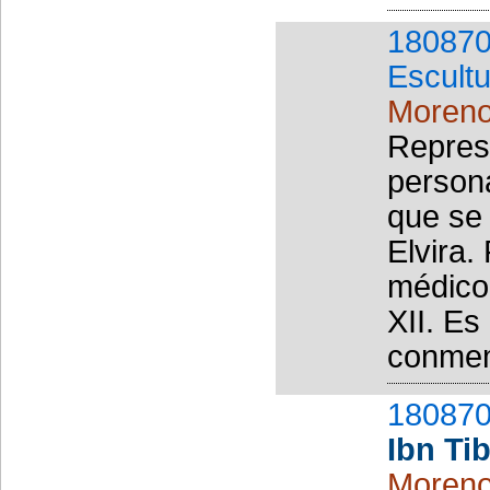
180870
Escult
Moreno
Represe
persona
que se 
Elvira.
médico,
XII. Es
conmemo
180870
Ibn Ti
Moreno