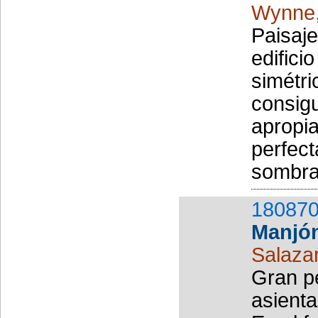
Wynne,
Paisaje
edifici
simétr
consigu
apropia
perfect
sombras
180870
Manjó
Salazar
Gran pe
asienta