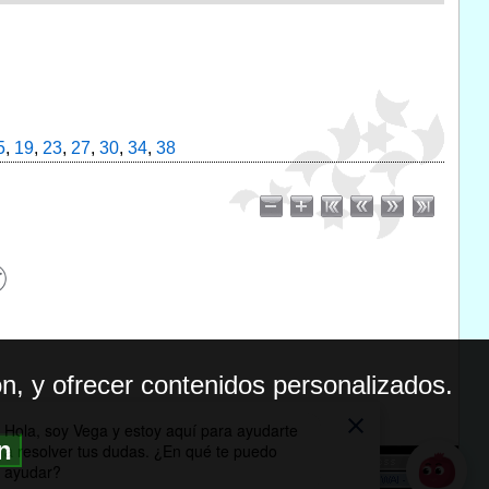
5
,
19
,
23
,
27
,
30
,
34
,
38
n, y ofrecer contenidos personalizados.
ón
BILIDAD
ICA DE PRIVACIDAD