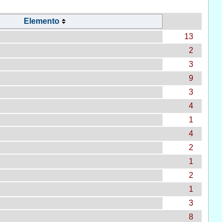
Elemento
13
2
3
9
3
4
1
4
2
1
2
1
3
8