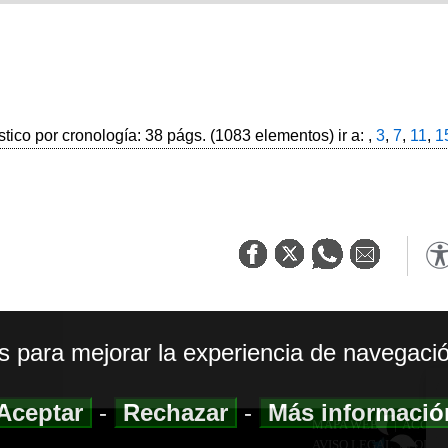
stico por cronología: 38 págs. (1083 elementos) ir a: ,
3
,
7
,
11
,
1
os para mejorar la experiencia de navegació
Aceptar
-
Rechazar
-
Más informaci
MAPA WEB
|
ACCESI
AVISO LEGAL
|
POLIT