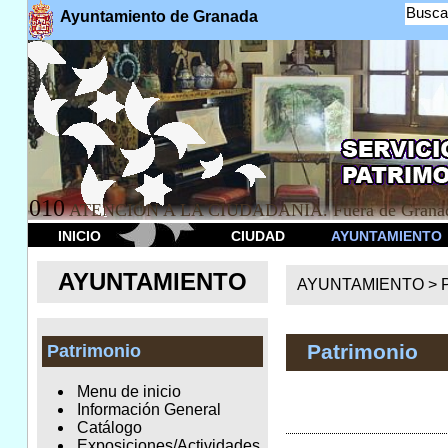
Busca
Ayuntamiento de Granada
010
ATENCION A LA CIUDADANÍA. Fuera de Granad
INICIO
CIUDAD
AYUNTAMIENTO
AYUNTAMIENTO
AYUNTAMIENTO >
Patrimonio
Patrimonio
Menu de inicio
Información General
Catálogo
Exposiciones/Actividades