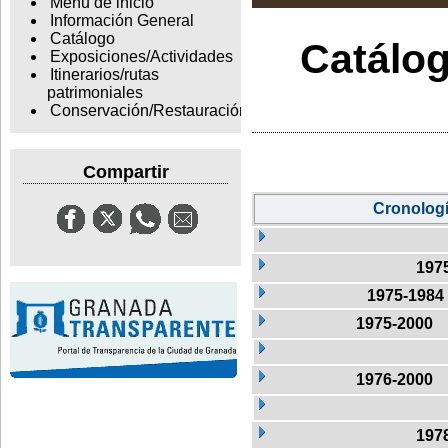
Menu de inicio
Información General
Catálogo
Catálog
Exposiciones/Actividades
Itinerarios/rutas
patrimoniales
Conservación/Restauración
Compartir
Cronolog
197
1975-1984
1975-2000
1976-2000
197