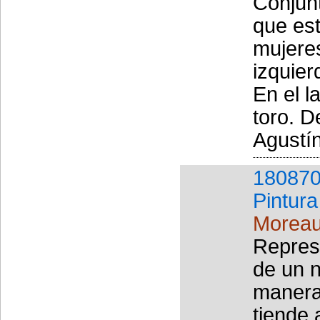
Conjunt
que est
mujeres
izquier
En el l
toro. D
Agustín 
180870
Pintura
Moreau
Repres
de un n
manera
tiende 