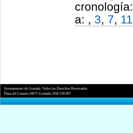
cronología
a: ,
3
,
7
,
11
Ayuntamiento de Granada. Todos los Derechos Reservados.
Plaza del Carmen,18071 Granada
|
958 539 697