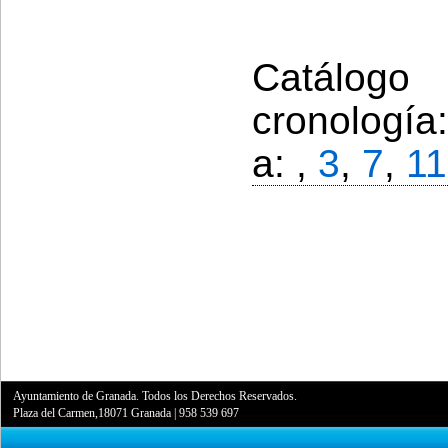
Catálogo
cronología
a: ,
3
,
7
,
11
Ayuntamiento de Granada. Todos los Derechos Reservados.
Plaza del Carmen,18071 Granada
|
958 539 697