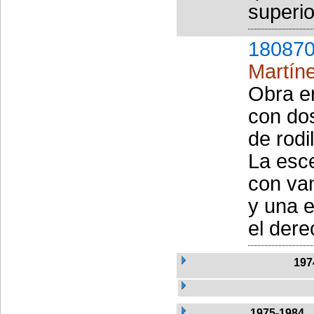
superior
180870
Martín
Obra e
con dos
de rodi
La esce
con va
y una e
el dere
197
1975-1984