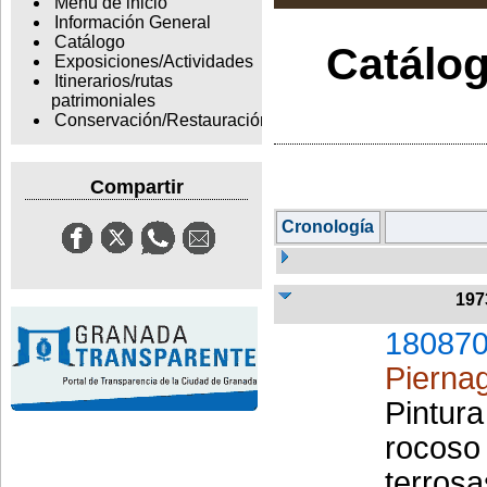
Menu de inicio
Información General
Catálogo
Catálog
Exposiciones/Actividades
Itinerarios/rutas
patrimoniales
Conservación/Restauración
Compartir
Cronología
197
180870
Pierna
Pintura
rocoso
terros