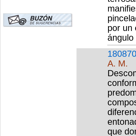
manifie
pincela
por un
ángulo 
180870
A. M.
Descom
confor
predomi
composi
diferen
entona
que dom