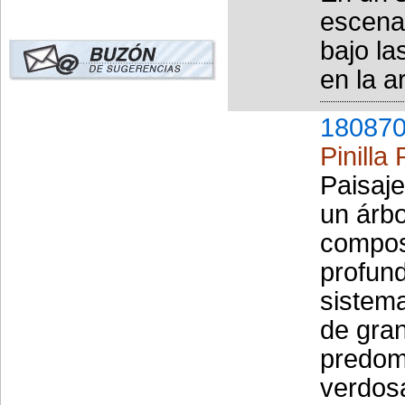
escena
bajo la
en la a
180870
Pinilla
Paisaj
un árbo
composi
profun
sistem
de gra
predom
verdosa