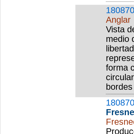
180870
Anglar
Vista d
medio d
liberta
repres
forma c
circula
bordes 
180870
Fresn
Fresne
Producc