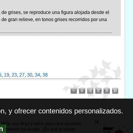
de grises, se reproduce una figura alojada desde el
 de gran relieve, en tonos grises recorridos por una
5
,
19
,
23
,
27
,
30
,
34
,
38
n, y ofrecer contenidos personalizados.
ón
BILIDAD