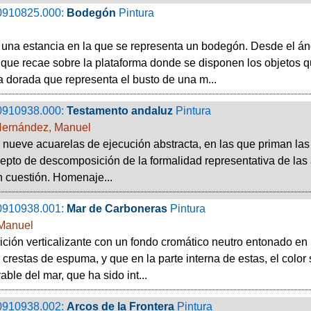
0910825.000:
Bodegón
Pintura
 una estancia en la que se representa un bodegón. Desde el án
que recae sobre la plataforma donde se disponen los objetos q
a dorada que representa el busto de una m...
0910938.000:
Testamento andaluz
Pintura
Hernández, Manuel
 nueve acuarelas de ejecución abstracta, en las que priman las t
epto de descomposición de la formalidad representativa de las a
en cuestión. Homenaje...
0910938.001:
Mar de Carboneras
Pintura
 Manuel
ión verticalizante con un fondo cromático neutro entonado en u
 crestas de espuma, y que en la parte interna de estas, el colo
able del mar, que ha sido int...
0910938.002:
Arcos de la Frontera
Pintura