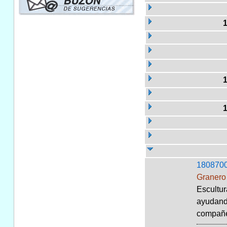
180870
Granero 
Escultur
ayudando
compañer