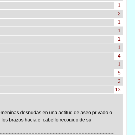
1
2
1
1
1
1
4
1
5
2
13
femeninas desnudas en una actitud de aseo privado o
e los brazos hacia el cabello recogido de su