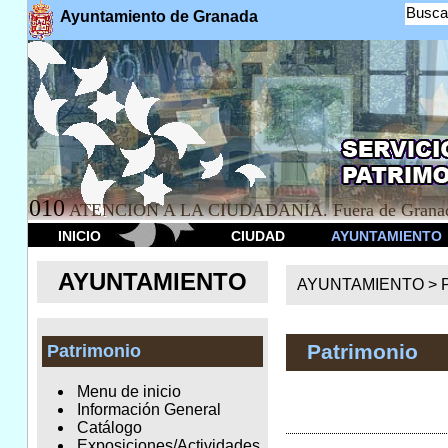
Busca
Ayuntamiento de Granada
010
ATENCION A LA CIUDADANÍA. Fuera de Granad
INICIO
CIUDAD
AYUNTAMIENTO
AYUNTAMIENTO
AYUNTAMIENTO >
Patrimonio
Patrimonio
Menu de inicio
Información General
Catálogo
Exposiciones/Actividades