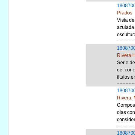
180870
Prados
Vista de
azulada 
escultur
180870
Rivera 
Serie de
del conc
títulos 
180870
Rivera,
Composic
olas con
consider
180870