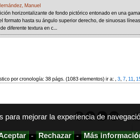
Hernández, Manuel
ión horizontalizante de fondo pictórico entonado en una gama 
el formato hasta su ángulo superior derecho, de sinuosas líneas
e diferente textura en c...
stico por cronología: 38 págs. (1083 elementos) ir a: ,
3
,
7
,
11
,
1
os para mejorar la experiencia de navegació
Aceptar
-
Rechazar
-
Más informaci
MAPA WEB
|
ACCESI