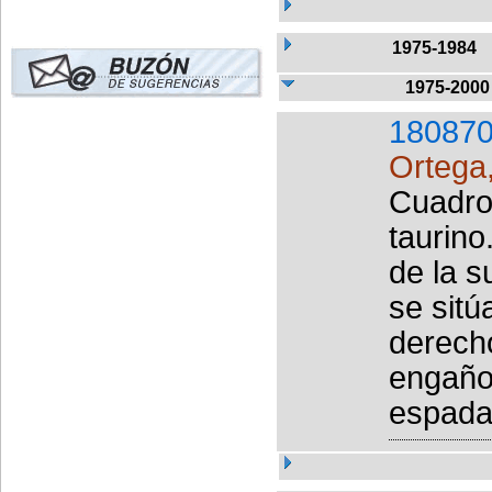
1975-1984
1975-2000
180870
Ortega,
Cuadro
taurino
de la s
se sitú
derecho
engaño
espada 