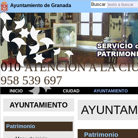
Buscar
Ayuntamiento de Granada
010
ATENCION A LA CIU
958 539 697
INICIO
CIUDAD
AYUNTAMIENTO
AYUNTAMIENTO
AYUNTAM
Patrimonio
Patrimonio