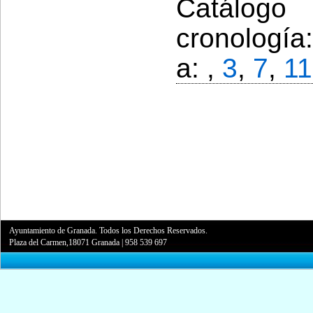
Catálogo
cronología
a: ,
3
,
7
,
11
Ayuntamiento de Granada. Todos los Derechos Reservados.
Plaza del Carmen,18071 Granada
|
958 539 697