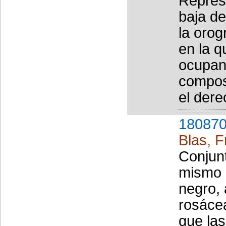
Repres
baja de
la orog
en la q
ocupan 
composi
el dere
180870
Blas, F
Conjunt
mismo 
negro,
rosácea
que la