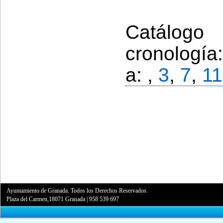
Catálogo
cronología
a: ,
3
,
7
,
11
Ayuntamiento de Granada. Todos los Derechos Reservados.
Plaza del Carmen,18071 Granada
|
958 539 697