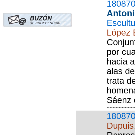
180870
Antoni
Escult
López 
Conjun
por cu
hacia a
alas de
trata d
homena
Sáenz d
180870
Dupuis,