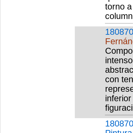
torno a
columna
180870
Fernán
Compos
intenso
abstrac
con ten
represe
inferio
figurac
180870
Pintura