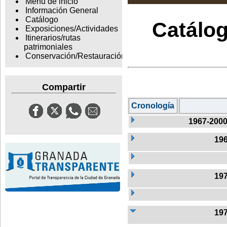
Menu de inicio
Información General
Catálogo
Catálog
Exposiciones/Actividades
Itinerarios/rutas
patrimoniales
Conservación/Restauración
Compartir
Cronología
1967-200
19
19
19