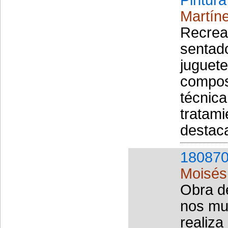
Martín
Recreac
sentado
juguete
composi
técnica
tratami
destaca
180870
Moisés
Obra de
nos mue
realiza