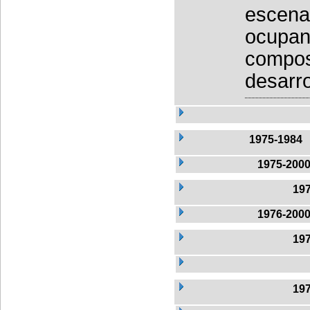
escena 
ocupand
compos
desarro
1975-1984
1975-200
19
1976-200
19
19