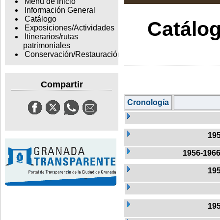
Menu de inicio
Información General
Catálogo
Catálog
Exposiciones/Actividades
Itinerarios/rutas
patrimoniales
Conservación/Restauración
Compartir
Cronología
19
1956-196
19
19