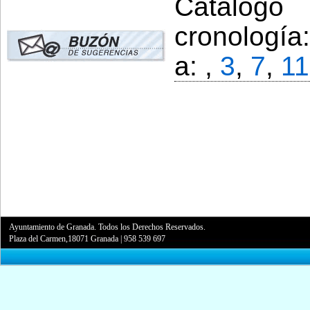
Catálogo
cronología
a: ,
3
,
7
,
11
Ayuntamiento de Granada. Todos los Derechos Reservados.
Plaza del Carmen,18071 Granada
|
958 539 697