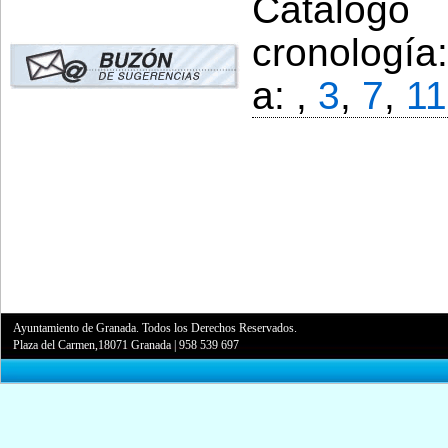
Catálogo
cronología
a: ,
3
,
7
,
11
Ayuntamiento de Granada. Todos los Derechos Reservados.
Plaza del Carmen,18071 Granada
|
958 539 697