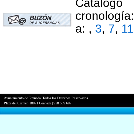
Catálogo
cronología
a: ,
3
,
7
,
11
Ayuntamiento de Granada. Todos los Derechos Reservados.
Plaza del Carmen,18071 Granada
|
958 539 697