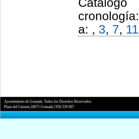
Catálogo
cronología
a: ,
3
,
7
,
11
Ayuntamiento de Granada. Todos los Derechos Reservados.
Plaza del Carmen,18071 Granada
|
958 539 697