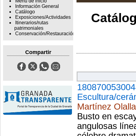
Menu de inicio
Información General
Catálogo
Catálog
Exposiciones/Actividades
Itinerarios/rutas
patrimoniales
Conservación/Restauración
Compartir
180870053004
Escultura/cerá
Martínez Olalla
Busto en escay
angulosas línea
célebre dramat