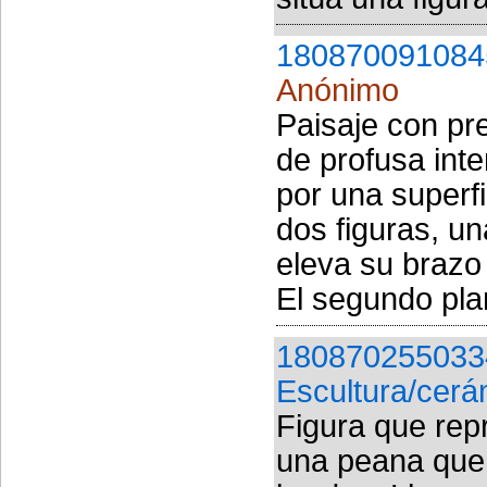
180870091084
Anónimo
Paisaje con pr
de profusa int
por una superf
dos figuras, u
eleva su brazo
El segundo pla
180870255033
Escultura/cerá
Figura que rep
una peana que 