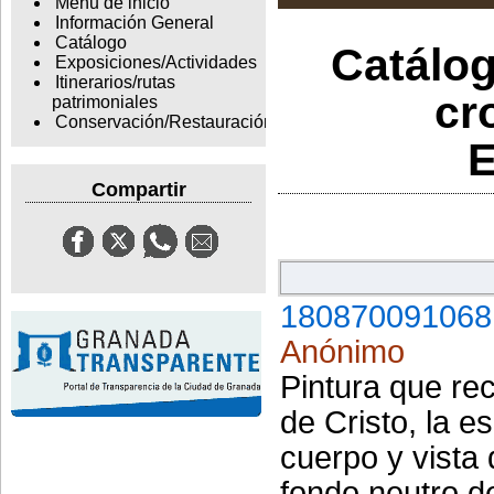
Menu de inicio
Información General
Catálogo
Catálog
Exposiciones/Actividades
Itinerarios/rutas
cr
patrimoniales
Conservación/Restauración
E
Compartir
180870091068
Anónimo
Pintura que re
de Cristo, la e
cuerpo y vista
fondo neutro d