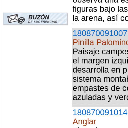
figuras bajo l
la arena, así c
180870091007
Pinilla Palomin
Paisaje campes
el margen izqu
desarrolla en 
sistema monta
empastes de co
azuladas y ver
180870091014
Anglar