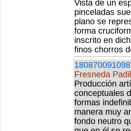
Vista de un es
pinceladas suel
plano se repre
forma cruciform
inscrito en di
finos chorros d
180870091098
Fresneda Padil
Producción artí
conceptuales d
formas indefin
manera muy aná
fondo neutro q
que en él se re