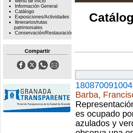
Menu de inicio
Información General
Catálogo
Catálog
Exposiciones/Actividades
Itinerarios/rutas
patrimoniales
Conservación/Restauración
Compartir
180870091004
Barba, Francis
Representación
es ocupado por 
azulados y ver
observa una e