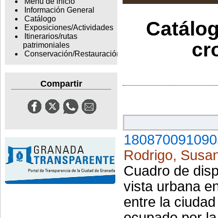
Menu de inicio
Información General
Catálogo
Catálog
Exposiciones/Actividades
Itinerarios/rutas
cr
patrimoniales
Conservación/Restauración
Compartir
180870091090
Rodrigo, Susa
Cuadro de disp
vista urbana e
entre la ciuda
ocupado por la 