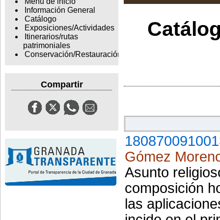
Menu de inicio
Información General
Catálogo
Catálog
Exposiciones/Actividades
Itinerarios/rutas
patrimoniales
Conservación/Restauración
Compartir
180870091001
Gómez Moreno
Asunto religio
composición ho
las aplicacion
incide en el pr