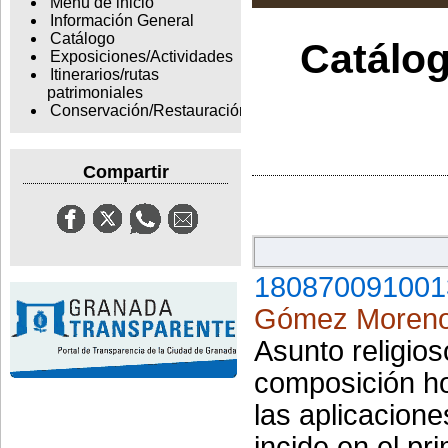
Menu de inicio
Información General
Catálogo
Catálog
Exposiciones/Actividades
Itinerarios/rutas
patrimoniales
Conservación/Restauración
Compartir
180870091001
Gómez Moreno
Asunto religio
composición ho
las aplicacion
incide en el pr