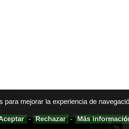
os para mejorar la experiencia de navegació
Aceptar
-
Rechazar
-
Más informaci
MAPA WEB
|
ACCESI
AVISO LEGAL
|
POLIT