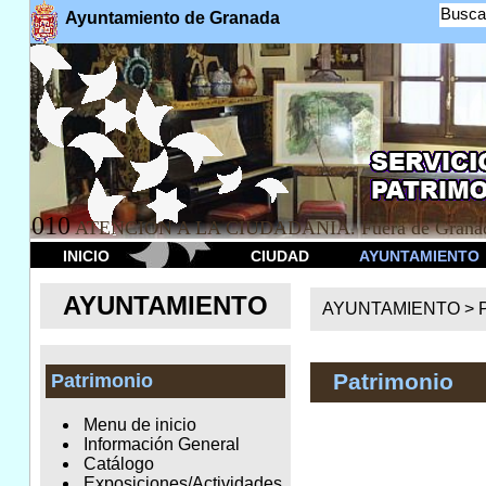
Busca
Ayuntamiento de Granada
010
ATENCION A LA CIUDADANÍA. Fuera de Granad
INICIO
CIUDAD
AYUNTAMIENTO
AYUNTAMIENTO
AYUNTAMIENTO >
Patrimonio
Patrimonio
Menu de inicio
Información General
Catálogo
Exposiciones/Actividades