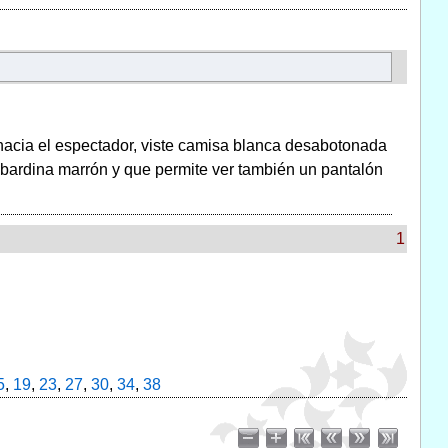
a hacia el espectador, viste camisa blanca desabotonada
abardina marrón y que permite ver también un pantalón
1
5
,
19
,
23
,
27
,
30
,
34
,
38