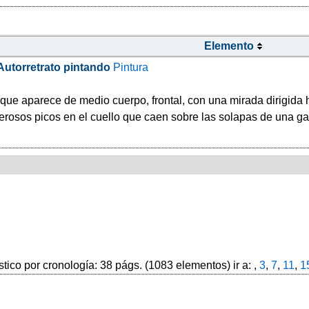
Elemento
Autorretrato pintando
Pintura
r, que aparece de medio cuerpo, frontal, con una mirada dirigid
erosos picos en el cuello que caen sobre las solapas de una g
stico por cronología: 38 págs. (1083 elementos) ir a: ,
3
,
7
,
11
,
1