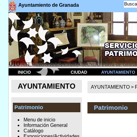
Busca
Ayuntamiento de Granada
010
ATENCION A LA CIUDADANÍA. Fuera de Granad
INICIO
CIUDAD
AYUNTAMIENTO
AYUNTAMIENTO
AYUNTAMIENTO >
Patrimonio
Patrimonio
Menu de inicio
Información General
Catálogo
Exposiciones/Actividades