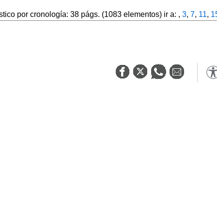
stico por cronología: 38 págs. (1083 elementos) ir a: ,
3
,
7
,
11
,
1