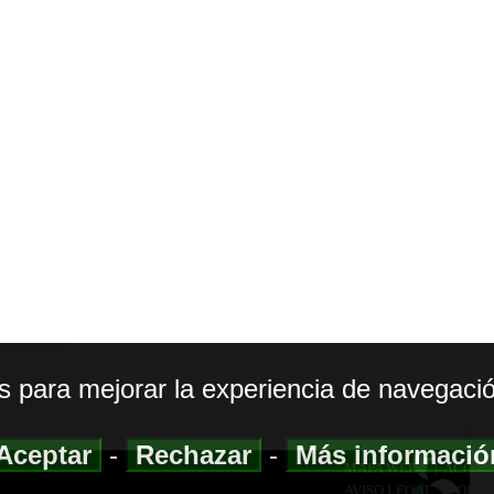
os para mejorar la experiencia de navegació
Aceptar
-
Rechazar
-
Más informaci
MAPA WEB
|
ACCESI
AVISO LEGAL
|
POLIT