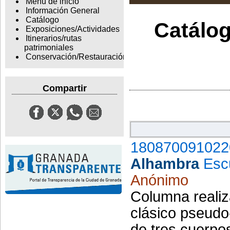
Menu de inicio
Información General
Catálogo
Catálog
Exposiciones/Actividades
Itinerarios/rutas
patrimoniales
Conservación/Restauración
Compartir
180870091022
Alhambra
Esc
Anónimo
Columna realiz
clásico pseudo
de tres cuerpos