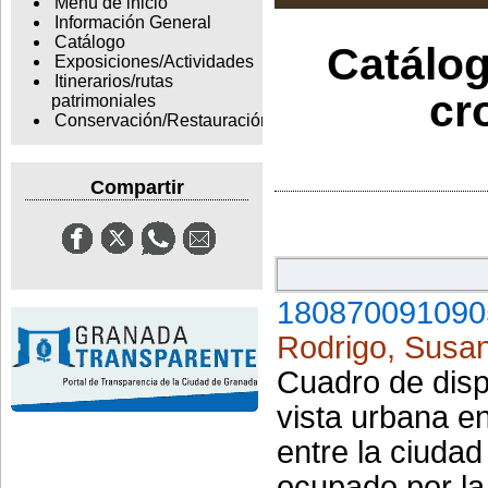
Menu de inicio
Información General
Catálogo
Catálog
Exposiciones/Actividades
Itinerarios/rutas
cr
patrimoniales
Conservación/Restauración
Compartir
180870091090
Rodrigo, Susa
Cuadro de disp
vista urbana e
entre la ciuda
ocupado por la 