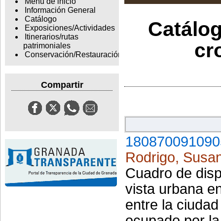
Menu de inicio
Información General
Catálogo
Catálog
Exposiciones/Actividades
Itinerarios/rutas
cr
patrimoniales
Conservación/Restauración
Compartir
180870091090
Rodrigo, Susa
Cuadro de disp
vista urbana e
entre la ciuda
ocupado por la 