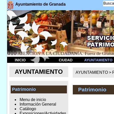
Busca
Ayuntamiento de Granada
010
ATENCION A LA CIUDADANÍA. Fuera de Granad
INICIO
CIUDAD
AYUNTAMIENTO
AYUNTAMIENTO
AYUNTAMIENTO >
Patrimonio
Patrimonio
Menu de inicio
Información General
Catálogo
Exposiciones/Actividades