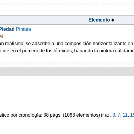
Elemento
Piedad
Pintura
el
an realismo, se adscribe a una composición horizontalizante en
cide en el primero de los términos, bañando la pintura cálidamen
stico por cronología: 38 págs. (1083 elementos) ir a: ,
3
,
7
,
11
,
1