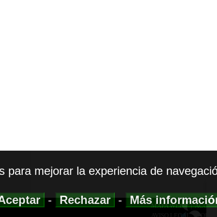
os para mejorar la experiencia de navegació
Aceptar
-
Rechazar
-
Más informaci
MAPA WEB
|
ACCESI
AVISO LEGAL
|
POLIT