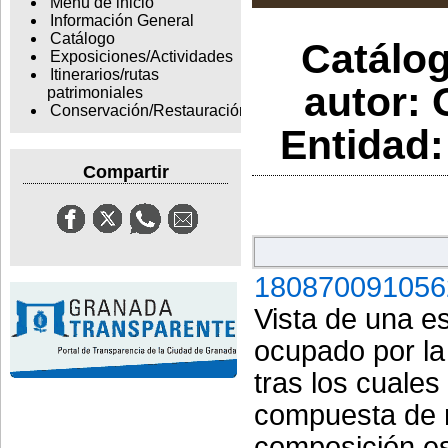
Menu de inicio
Información General
Catálogo
Catálog
Exposiciones/Actividades
Itinerarios/rutas
autor: 
patrimoniales
Conservación/Restauración
Entidad:
Compartir
180870091056
Vista de una e
ocupado por la
tras los cuales
compuesta de 
composición es