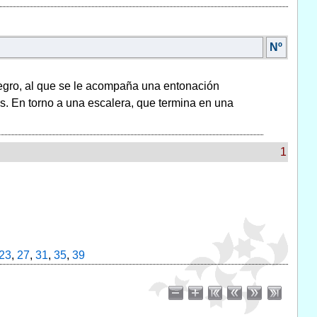
Nº
negro, al que se le acompaña una entonación
. En torno a una escalera, que termina en una
1
23
,
27
,
31
,
35
,
39