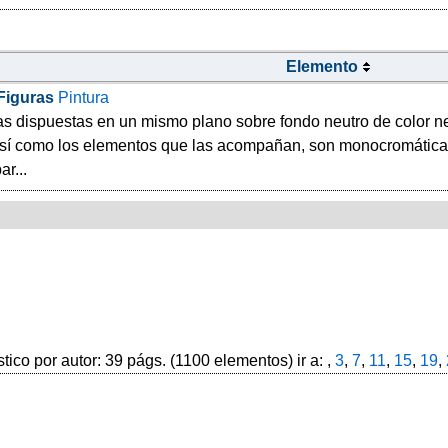
Elemento
Figuras
Pintura
ras dispuestas en un mismo plano sobre fondo neutro de color 
 así como los elementos que las acompañan, son monocromáticas
r...
stico por autor: 39 págs. (1100 elementos) ir a: ,
3
,
7
,
11
,
15
,
19
,