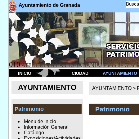
Busca
Ayuntamiento de Granada
010
ATENCION A LA CIUDADANÍA. Fuera de Granad
INICIO
CIUDAD
AYUNTAMIENTO
AYUNTAMIENTO
AYUNTAMIENTO >
Patrimonio
Patrimonio
Menu de inicio
Información General
Catálogo
Exposiciones/Actividades