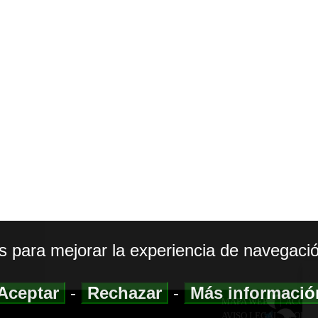
os para mejorar la experiencia de navegació
Aceptar
-
Rechazar
-
Más informaci
MAPA WEB
|
ACCESI
AVISO LEGAL
|
POLIT