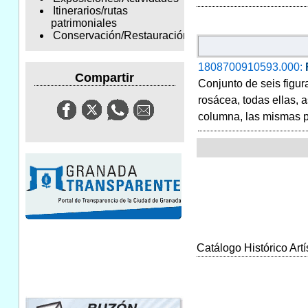
Itinerarios/rutas
patrimoniales
Conservación/Restauración
1808700910593.000:
Compartir
Conjunto de seis figu
rosácea, todas ellas,
columna, las mismas pa
Catálogo Histórico Artí