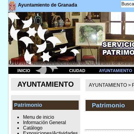
Busca
Ayuntamiento de Granada
010
ATENCION A LA CIUDADANÍA. Fuera de Granad
INICIO
CIUDAD
AYUNTAMIENTO
AYUNTAMIENTO
AYUNTAMIENTO >
Patrimonio
Patrimonio
Menu de inicio
Información General
Catálogo
Exposiciones/Actividades