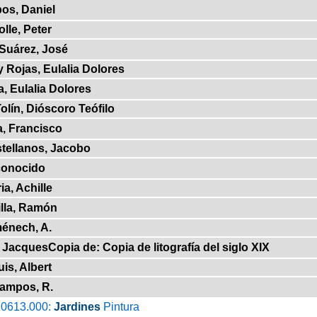
os, Daniel
lle, Peter
 Suárez, José
y Rojas, Eulalia Dolores
a, Eulalia Dolores
olín, Dióscoro Teófilo
a, Francisco
tellanos, Jacobo
onocido
ia, Achille
illa, Ramón
énech, A.
, JacquesCopia de: Copia de litografía del siglo XIX
is, Albert
ampos, R.
0613.000:
Jardines
Pintura