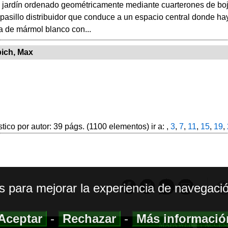
 jardín ordenado geométricamente mediante cuarterones de boj y 
pasillo distribuidor que conduce a un espacio central donde h
a de mármol blanco con...
ich, Max
stico por autor: 39 págs. (1100 elementos) ir a: ,
3
,
7
,
11
,
15
,
19
,
os para mejorar la experiencia de navegació
Aceptar
-
Rechazar
-
Más informaci
MAPA WEB
|
ACCESI