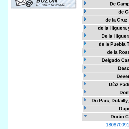
De Camp
de Co
de la Cruz
de la Higuera 
De la Higuer
de la Puebla T
de la Ros
Delgado Cas
Desc
Dever
Díaz Pad
Dom
Du Parc, Dutailly
Dupu
Durán C
180870091