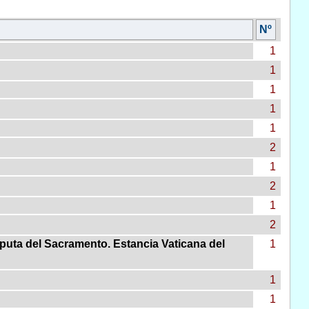
Nº
1
1
1
1
1
2
1
2
1
2
puta del Sacramento. Estancia Vaticana del
1
1
1