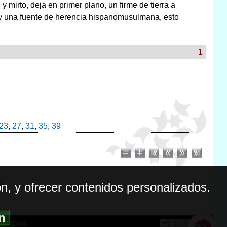
mirto, deja en primer plano, un firme de tierra a
ay una fuente de herencia hispanomusulmana, esto
1
23
,
27
,
31
,
35
,
39
n, y ofrecer contenidos personalizados.
ón
BILIDAD