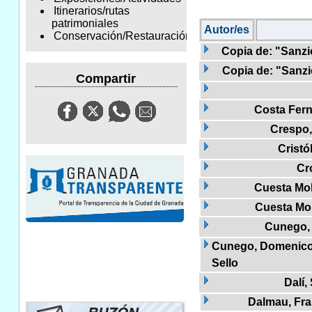
Itinerarios/rutas
patrimoniales
Autor/es
Conservación/Restauración
Copia de: "Sanzio
Copia de: "Sanzio
Compartir
Costa Fern
Crespo,
Cristó
Cr
Cuesta Mol
Cuesta Mo
Cunego,
Cunego, Domenico, 
Sello
Dalí,
Dalmau, Fra