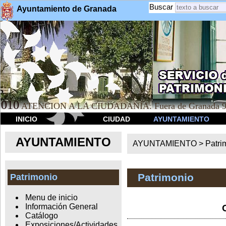
Buscar
Ayuntamiento de Granada
010
ATENCION A LA CIUDADANÍA. Fuera de Granada 9
INICIO
CIUDAD
AYUNTAMIENTO
AYUNTAMIENTO
AYUNTAMIENTO >
Patri
Patrimonio
Patrimonio
Menu de inicio
Información General
Catálogo
Exposiciones/Actividades