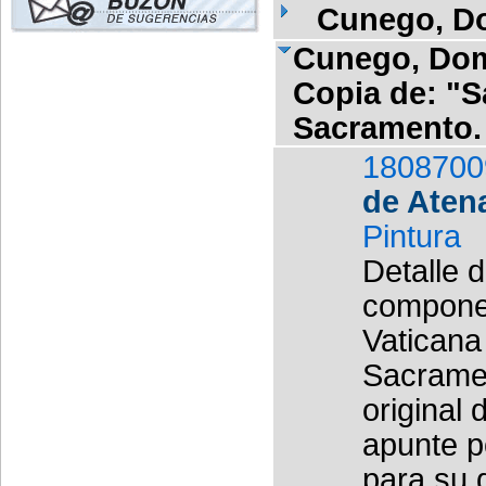
Cunego, D
Cunego, Dom
Copia de: "S
Sacramento. 
1808700
de Aten
Pintura
Detalle 
componen
Vaticana 
Sacramen
original
apunte p
para su d