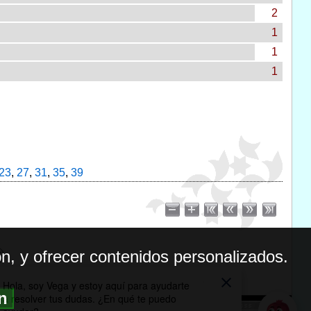
2
1
1
1
23
,
27
,
31
,
35
,
39
n, y ofrecer contenidos personalizados.
ón
BILIDAD