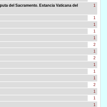
puta del Sacramento. Estancia Vaticana del
1
1
1
1
1
2
1
2
1
1
1
2
1
1
1