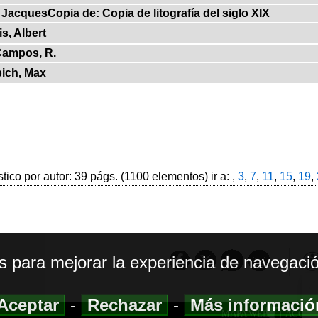
, JacquesCopia de: Copia de litografía del siglo XIX
s, Albert
Campos, R.
ich, Max
stico por autor: 39 págs. (1100 elementos) ir a: ,
3
,
7
,
11
,
15
,
19
,
os para mejorar la experiencia de navegació
Aceptar
-
Rechazar
-
Más informaci
MAPA WEB
|
ACCESI