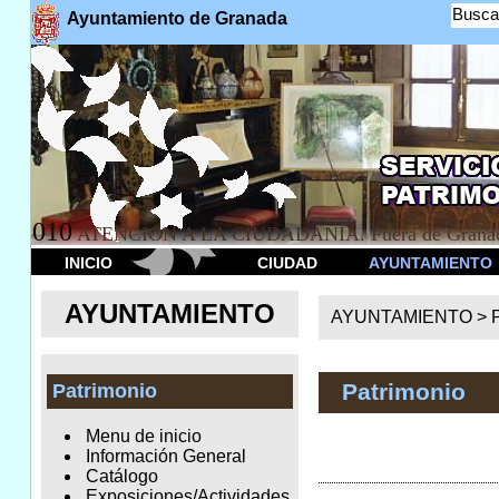
Busca
Ayuntamiento de Granada
010
ATENCION A LA CIUDADANÍA. Fuera de Granad
INICIO
CIUDAD
AYUNTAMIENTO
AYUNTAMIENTO
AYUNTAMIENTO >
Patrimonio
Patrimonio
Menu de inicio
Información General
Catálogo
Exposiciones/Actividades