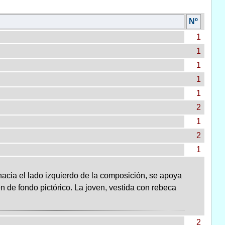
Nº
1
1
1
1
1
2
1
2
1
hacia el lado izquierdo de la composición, se apoya
n de fondo pictórico. La joven, vestida con rebeca
2