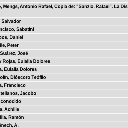
Mengs, Antonio Rafael, Copia de: "Sanzio, Rafael". La Dis
, Salvador
ncisco, Sabatini
os, Daniel
le, Peter
 Suárez, José
y Rojas, Eulalia Dolores
a, Eulalia Dolores
olín, Dióscoro Teófilo
a, Francisco
tellanos, Jacobo
conocido
a, Achille
illa, Ramón
nech, A.