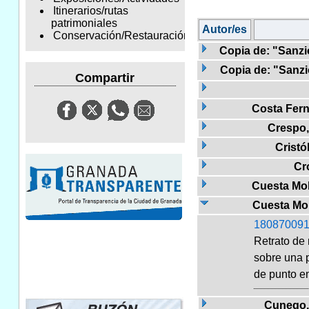
Itinerarios/rutas
patrimoniales
Autor/es
Conservación/Restauración
Copia de: "Sanzio
Copia de: "Sanzio
Compartir
Costa Fern
Crespo,
Cristó
Cr
Cuesta Mol
Cuesta Mo
180870091
Retrato de 
sobre una p
de punto en
Cunego,