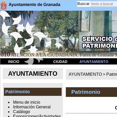
Buscar
Ayuntamiento de Granada
010
ATENCION A LA CIUDADANÍA. Fuera de Granada 9
INICIO
CIUDAD
AYUNTAMIENTO
AYUNTAMIENTO
AYUNTAMIENTO >
Patri
Patrimonio
Patrimonio
Menu de inicio
Información General
Catálogo
Exposiciones/Actividades