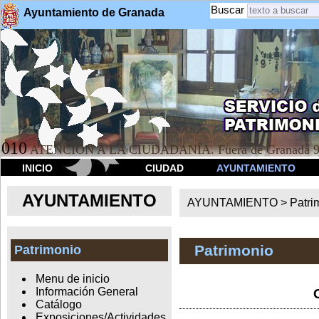
Buscar
Ayuntamiento de Granada
010
ATENCION A LA CIUDADANÍA. Fuera de Granada 9
INICIO
CIUDAD
AYUNTAMIENTO
AYUNTAMIENTO
AYUNTAMIENTO >
Patri
Patrimonio
Patrimonio
Menu de inicio
Información General
Catálogo
Exposiciones/Actividades