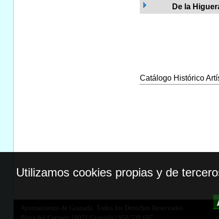
De la Higuer
Catálogo Histórico Artí
Utilizamos cookies propias y de tercer
Ayuntamiento de Granada. Todos los Derechos Reservados.
Plaza del Carmen,18071 Granada
|
958 539 697