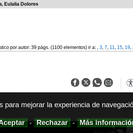
a, Eulalia Dolores
stico por autor: 39 págs. (1100 elementos) ir a: ,
3
,
7
,
11
,
15
,
19
,
os para mejorar la experiencia de navegació
Aceptar
-
Rechazar
-
Más informaci
MAPA WEB
|
ACCESI
AVISO LEGAL
|
POLIT