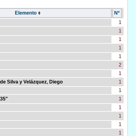
Elemento
Nº
1
1
1
1
1
2
1
 de Silva y Velázquez, Diego
1
1
635"
1
1
1
1
1