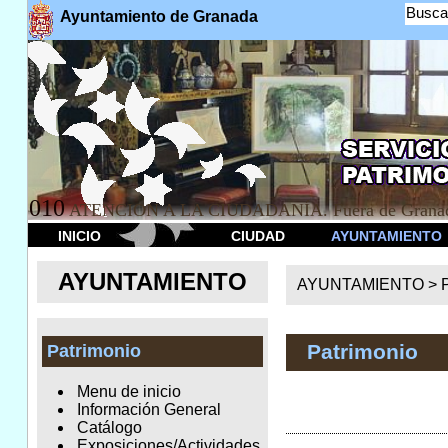
Busca
Ayuntamiento de Granada
010
ATENCION A LA CIUDADANÍA. Fuera de Granad
INICIO
CIUDAD
AYUNTAMIENTO
AYUNTAMIENTO
AYUNTAMIENTO >
Patrimonio
Patrimonio
Menu de inicio
Información General
Catálogo
Exposiciones/Actividades