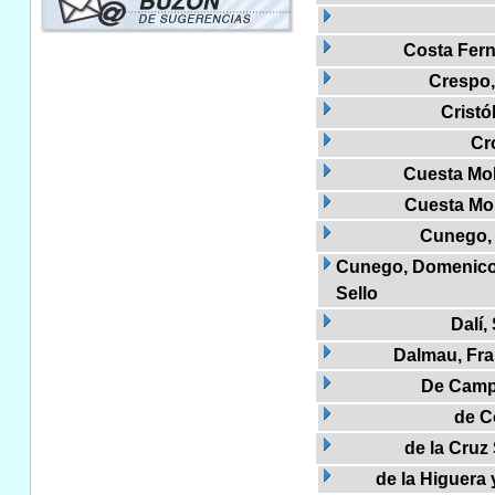
Costa Fern
Crespo,
Cristó
Cr
Cuesta Mol
Cuesta Mo
Cunego,
Cunego, Domenico, 
Sello
Dalí,
Dalmau, Fra
De Camp
de Co
de la Cruz
de la Higuera 