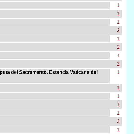
1
1
1
2
1
2
1
2
puta del Sacramento. Estancia Vaticana del
1
1
1
1
1
2
1