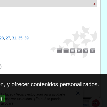
2
23
,
27
,
31
,
35
,
39
n, y ofrecer contenidos personalizados.
ón
BILIDAD
ICA DE PRIVACIDAD