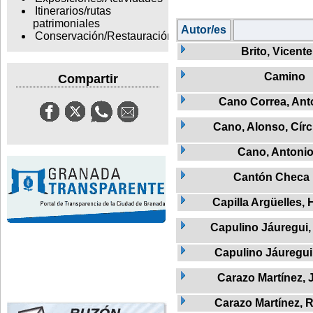
Itinerarios/rutas
patrimoniales
Autor/es
Conservación/Restauración
Brito, Vicente
Camino
Compartir
Cano Correa, Ant
Cano, Alonso, Círc
Cano, Antoni
Cantón Checa
Capilla Argüelles, 
Capulino Jáuregui,
Capulino Jáuregui
Carazo Martínez, 
Carazo Martínez,