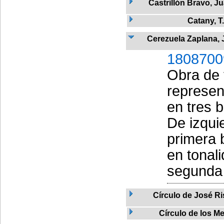
Castrillón Bravo, J
Catany, T.
Cerezuela Zaplana, 
1808700
Obra de 
represent
en tres b
De izqui
primera 
en tonal
segunda 
Círculo de José R
Círculo de los M