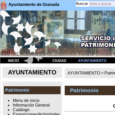
Buscar
Ayuntamiento de Granada
010
ATENCION A LA CIUDADANÍA. Fuera de Granada 9
INICIO
CIUDAD
AYUNTAMIENTO
AYUNTAMIENTO
AYUNTAMIENTO >
Patri
Patrimonio
Patrimonio
Menu de inicio
Información General
Catálogo
Exposiciones/Actividades