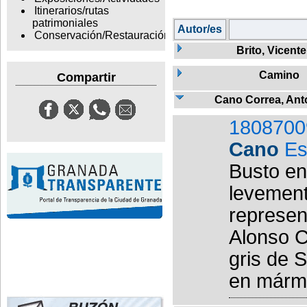
Itinerarios/rutas
patrimoniales
Autor/es
Conservación/Restauración
Brito, Vicente
Camino
Compartir
Cano Correa, Ant
1808700
Cano
Es
Busto en
levemente
represent
Alonso C
gris de S
en mármol