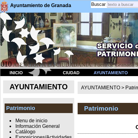
Buscar
Ayuntamiento de Granada
010
ATENCION A LA CIUDADANÍA. Fuera de Granada 9
INICIO
CIUDAD
AYUNTAMIENTO
AYUNTAMIENTO
AYUNTAMIENTO >
Patri
Patrimonio
Patrimonio
Menu de inicio
Información General
Catálogo
Exposiciones/Actividades