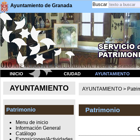
Buscar
Ayuntamiento de Granada
010
ATENCION A LA CIUDADANÍA. Fuera de Granada 9
INICIO
CIUDAD
AYUNTAMIENTO
AYUNTAMIENTO
AYUNTAMIENTO >
Patri
Patrimonio
Patrimonio
Menu de inicio
Información General
Catálogo
Exposiciones/Actividades