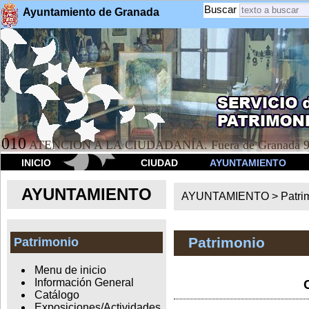
Buscar
Ayuntamiento de Granada
010
ATENCION A LA CIUDADANÍA. Fuera de Granada 9
INICIO
CIUDAD
AYUNTAMIENTO
AYUNTAMIENTO
AYUNTAMIENTO >
Patri
Patrimonio
Patrimonio
Menu de inicio
Información General
Catálogo
Exposiciones/Actividades