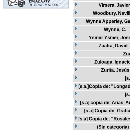
Virsera, Javier
Woodbury, Nevil
Wynne Apperley, G
Wynne, C.
Ysmer Ysmer, José
Zaafra, David
Zu
Zuloaga, Ignaci
Zurita, Jesús
[s
[s.a.]Copia de: "Longs
[s
[s.a] copia de: Arias, A
[s.a] Copia de: Graba
[s.a] Copia de: "Rosale
(Sin categoría)