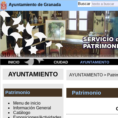
Buscar
Ayuntamiento de Granada
010
ATENCION A LA CIUDADANÍA. Fuera de Granada 9
INICIO
CIUDAD
AYUNTAMIENTO
AYUNTAMIENTO
AYUNTAMIENTO >
Patri
Patrimonio
Patrimonio
Menu de inicio
Información General
Catálogo
Exposiciones/Actividades