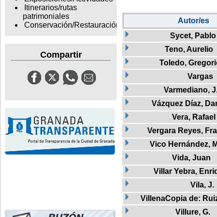
Itinerarios/rutas
patrimoniales
Autor/es
Conservación/Restauración
Sycet, Pablo
Teno, Aurelio
Compartir
Toledo, Gregor
Vargas
Varmediano, J
Vázquez Díaz, Dan
Vera, Rafael
Vergara Reyes, Fr
Vico Hernández, M
Vida, Juan
Villar Yebra, Enr
Vila, J.
VillenaCopia de: Rui
Villure, G.