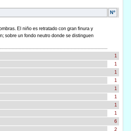
Nº
ombras. El niño es retratado con gran finura y
n; sobre un fondo neutro donde se distinguen
1
1
1
1
1
1
1
1
6
2