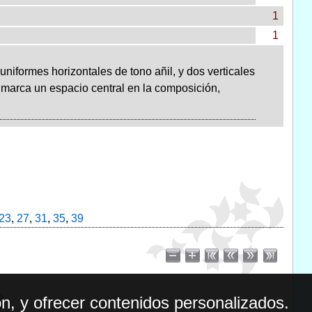
1
1
iformes horizontales de tono añil, y dos verticales
nmarca un espacio central en la composición,
23
,
27
,
31
,
35
,
39
n, y ofrecer contenidos personalizados.