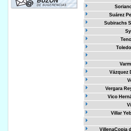
Soriano
Suárez Pe
Subirachs Si
Sy
Teno
Toledo
Varm
Vázquez D
V
Vergara Re
Vico Hern
V
Villar Ye
VillenaCopia 