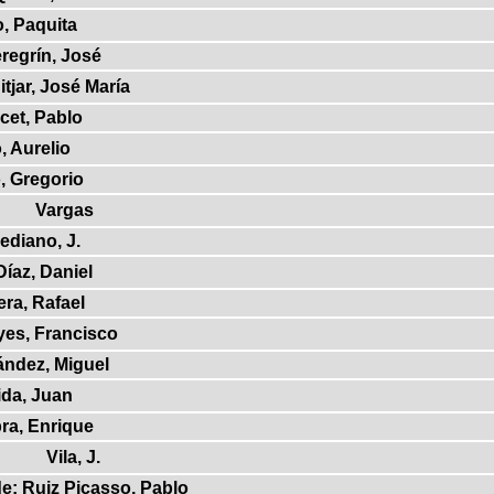
, Paquita
regrín, José
tjar, José María
cet, Pablo
, Aurelio
, Gregorio
Vargas
ediano, J.
íaz, Daniel
era, Rafael
yes, Francisco
ández, Miguel
ida, Juan
bra, Enrique
Vila, J.
de: Ruiz Picasso, Pablo