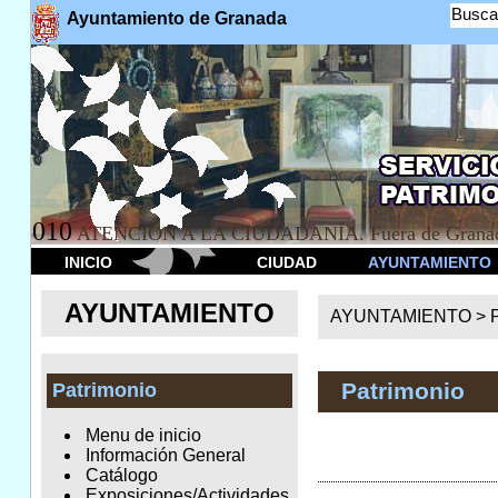
Busca
Ayuntamiento de Granada
010
ATENCION A LA CIUDADANÍA. Fuera de Granad
INICIO
CIUDAD
AYUNTAMIENTO
AYUNTAMIENTO
AYUNTAMIENTO >
Patrimonio
Patrimonio
Menu de inicio
Información General
Catálogo
Exposiciones/Actividades