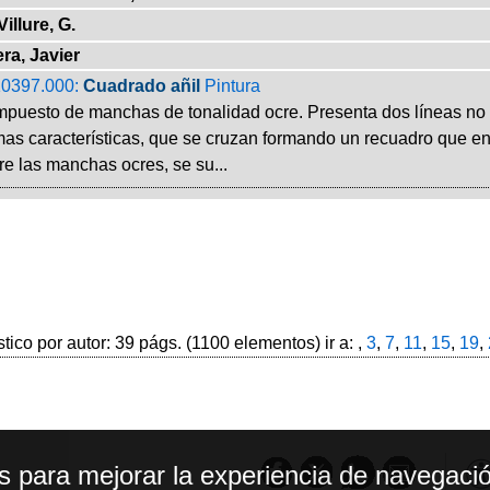
Villure, G.
era, Javier
0397.000:
Cuadrado añil
Pintura
uesto de manchas de tonalidad ocre. Presenta dos líneas no un
mas características, que se cruzan formando un recuadro que e
e las manchas ocres, se su...
stico por autor: 39 págs. (1100 elementos) ir a: ,
3
,
7
,
11
,
15
,
19
,
os para mejorar la experiencia de navegació