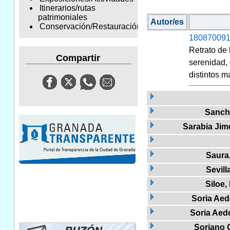
Itinerarios/rutas
patrimoniales
Autor/es
Conservación/Restauración
180870091
Retrato de 
Compartir
serenidad,
distintos m
Sanch
Sarabia Jim
Saura
Sevill
Siloe,
Soria Aed
Soria Aed
Soriano 