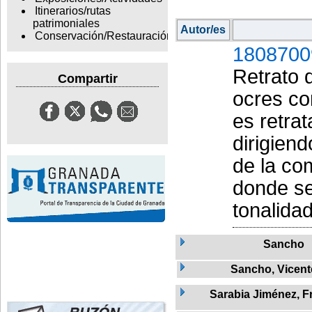
Itinerarios/rutas
patrimoniales
Autor/es
Conservación/Restauración
1808700
Retrato 
Compartir
ocres co
es retra
dirigien
de la co
donde se
tonalida
Sancho
Sancho, Vicent
Sarabia Jiménez, F