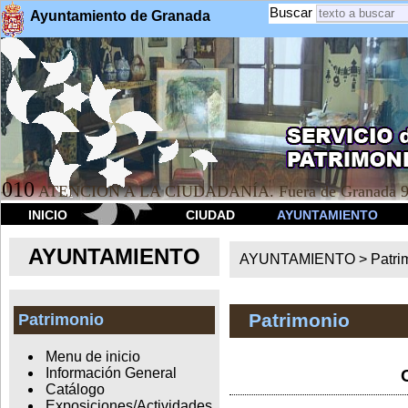
Buscar
Ayuntamiento de Granada
010
ATENCION A LA CIUDADANÍA. Fuera de Granada 9
INICIO
CIUDAD
AYUNTAMIENTO
AYUNTAMIENTO
AYUNTAMIENTO >
Patri
Patrimonio
Patrimonio
Menu de inicio
Información General
Catálogo
Exposiciones/Actividades