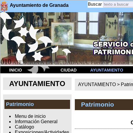
Buscar
Ayuntamiento de Granada
010
ATENCION A LA CIUDADANÍA. Fuera de Granada 9
INICIO
CIUDAD
AYUNTAMIENTO
AYUNTAMIENTO
AYUNTAMIENTO >
Patri
Patrimonio
Patrimonio
Menu de inicio
Información General
Catálogo
Exposiciones/Actividades