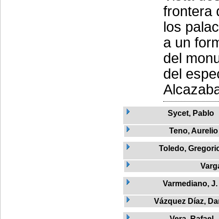
frontera
los palac
a un form
del monu
del espec
Alcazaba,
Sycet, Pablo
Teno, Aurelio
Toledo, Gregori
Varg
Varmediano, J.
Vázquez Díaz, Da
Vera, Rafael