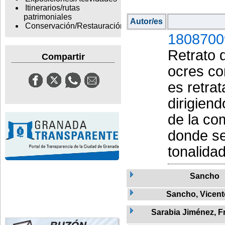
Itinerarios/rutas
patrimoniales
Autor/es
Conservación/Restauración
1808700
Retrato 
Compartir
ocres co
es retra
dirigien
de la co
donde se
tonalida
Sancho
Sancho, Vicent
Sarabia Jiménez, F