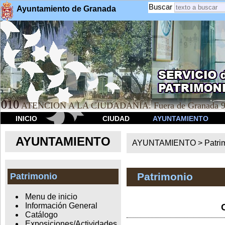
Buscar
Ayuntamiento de Granada
010
ATENCION A LA CIUDADANÍA. Fuera de Granada 9
INICIO
CIUDAD
AYUNTAMIENTO
AYUNTAMIENTO
AYUNTAMIENTO >
Patri
Patrimonio
Patrimonio
Menu de inicio
Información General
Catálogo
Exposiciones/Actividades