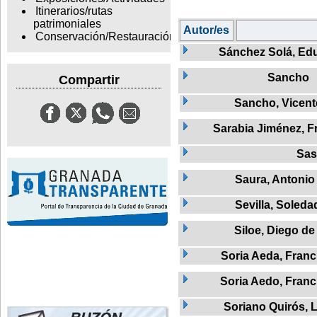
Itinerarios/rutas
patrimoniales
Autor/es
Conservación/Restauración
Sánchez Solá, Ed
Sancho
Compartir
Sancho, Vicent
Sarabia Jiménez, F
Sas
Saura, Antonio
Sevilla, Soleda
Siloe, Diego de
Soria Aeda, Franc
Soria Aedo, Franc
Soriano Quirós, 