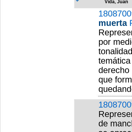
Vida, Juan
1808700
muerta
Represen
por medi
tonalida
temática
derecho 
que form
quedando
1808700
Represen
de manch