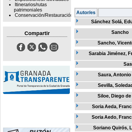
Itinerarios/rutas
patrimoniales
Autor/es
Conservación/Restauración
Sánchez Solá, Ed
Sancho
Compartir
Sancho, Vicent
Sarabia Jiménez, F
Sas
Saura, Antonio
Sevilla, Soleda
Siloe, Diego de
Soria Aeda, Franc
Soria Aedo, Franc
Soriano Quirós, 