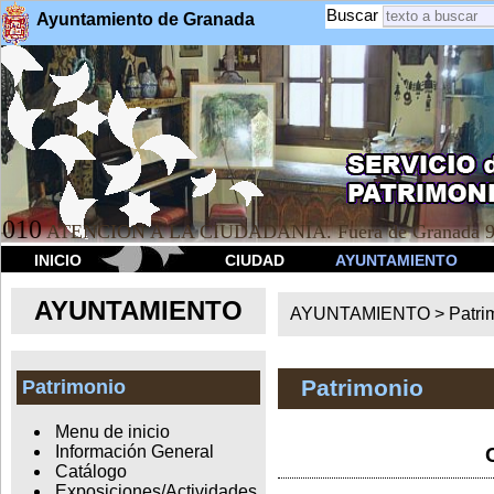
Buscar
Ayuntamiento de Granada
010
ATENCION A LA CIUDADANÍA. Fuera de Granada 9
INICIO
CIUDAD
AYUNTAMIENTO
AYUNTAMIENTO
AYUNTAMIENTO >
Patri
Patrimonio
Patrimonio
Menu de inicio
Información General
Catálogo
Exposiciones/Actividades